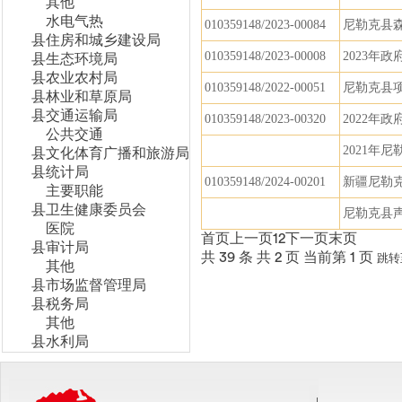
其他
水电气热
010359148/2023-00084
尼勒克县
县住房和城乡建设局
010359148/2023-00008
2023年
县生态环境局
县农业农村局
010359148/2022-00051
尼勒克县
县林业和草原局
县交通运输局
010359148/2023-00320
2022年
公共交通
2021年
县文化体育广播和旅游局
县统计局
010359148/2024-00201
新疆尼勒
主要职能
县卫生健康委员会
尼勒克县
医院
首页
上一页
1
2
下一页
末页
县审计局
共 39 条
共 2 页
当前第 1 页
跳转
其他
县市场监督管理局
县税务局
其他
县水利局