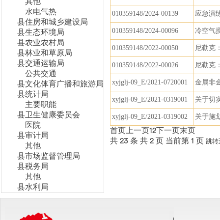
其他
水电气热
010359148/2024-00139
应急演练
县住房和城乡建设局
010359148/2024-00096
冷空气
县生态环境局
县农业农村局
010359148/2022-00050
尼勒克：
县林业和草原局
县交通运输局
010359148/2022-00026
尼勒克
公共交通
xyjglj-09_E/2021-0720001
金属非
县文化体育广播和旅游局
县统计局
xyjglj-09_E/2021-0319001
关于切
主要职能
县卫生健康委员会
xyjglj-09_E/2021-0319002
关于施
医院
首页
上一页
1
2
下一页
末页
县审计局
共 23 条
共 2 页
当前第 1 页
跳转
其他
县市场监督管理局
县税务局
其他
县水利局