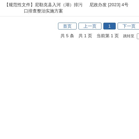
【规范性文件】尼勒克县入河（湖）排污
尼政办发 [2023] 4号
口排查整治实施方案
首页
上一页
1
下一页
共 5 条
共 1 页
当前第 1 页
跳转至