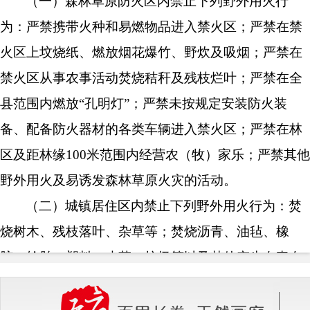
（一）森林草原防火区内禁止下列野外用火行
为：严禁携带火种和易燃物品进入禁火区；严禁在禁
火区上坟烧纸、燃放烟花爆竹、野炊及吸烟；严禁在
禁火区从事农事活动焚烧秸秆及残枝烂叶；严禁在全
县范围内燃放“孔明灯”；严禁未按规定安装防火装
备、配备防火器材的各类车辆进入禁火区；严禁在林
区及距林缘100米范围内经营农（牧）家乐；严禁其他
野外用火及易诱发森林草原火灾的活动。
（二）城镇居住区内禁止下列野外用火行为：焚
烧树木、残枝落叶、杂草等；焚烧沥青、油毡、橡
胶、轮胎、塑料、皮革、垃圾等以及其他产生有毒有
害烟尘和恶臭气体的物质；焚烧民俗祭祀物品。
（三）农业生产生活区内禁止下列野外用火行