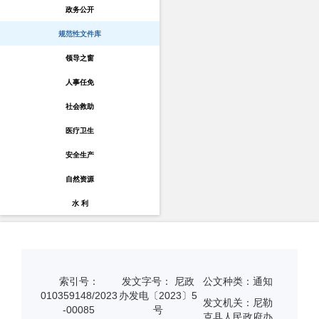
政务公开
规范性文件库
领导之窗
人事任免
社会救助
医疗卫生
安全生产
自然资源
水 利
索引号：
发文字号： 尼政
公文种类：通知
010359148/2023
办发电〔2023〕5
发文机关：尼勒
-00085
号
克县人民政府办