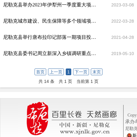
尼勒克县举办2023年伊犁州一季度重大项目集中开复工仪式
2023-03-08
尼勒克城市建设、民生保障等多个领域项目开工建设
2022-03-28
尼勒克县举行唐布拉印记部落一期项目投资合作签约仪式
2021-04-28
尼勒克县委书记周立新深入乡镇调研重点城建民生项目建设工作
2019-05-10
首页
上一页
1
下一页
末页
共 14 条
共 1 页
当前第 1 页
Copyr
承办
尼勒克
新