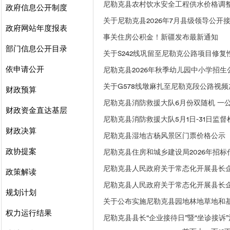
尼勒克县农村饮水安全工程供水价格调
政府信息公开制度
关于尼勒克县2026年7月县级领导公开
政府网站年度报表
事关住房公积金！新疆发布最新通知
部门信息公开目录
关于S242线巩留至尼勒克公路项目修
依申请公开
尼勒克县2026年秋季幼儿园中小学招生
关于G578线墩麻扎至尼勒克段公路视
财政预算
尼勒克县消防救援大队6月份双随机 一
财政资金直达基层
尼勒克县消防救援大队5月1日-31日监
财政决算
尼勒克县湿地古杨风景区门票价格公示
政协提案
尼勒克县住房和城乡建设局2026年招
尼勒克县人民政府关于常态化开展县长企
政策解读
尼勒克县人民政府关于常态化开展县长企
规划计划
关于公布实施尼勒克县园地林地草地和
权力运行结果
尼勒克县县长“企业接待日”暨“坐诊接诉