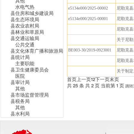
其他
水电气热
e5134e000/2025-00002
尼勒克县
县住房和城乡建设局
e5134e000/2025-00001
尼勒克县
县生态环境局
县农业农村局
尼勒克县
县林业和草原局
县交通运输局
关于尼勒
公共交通
BE003-30/2019-0923001
尼勒克县
县文化体育广播和旅游局
县统计局
尼勒克县
主要职能
县卫生健康委员会
关于制定
医院
首页
上一页
1
2
下一页
末页
县审计局
共 25 条
共 2 页
当前第 1 页
跳转
其他
县市场监督管理局
县税务局
其他
县水利局