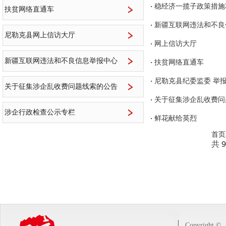
·
稳经济一揽子政策措施
扶贫网络直通车
·
新疆互联网违法和不良
尼勒克县网上信访大厅
·
网上信访大厅
新疆互联网违法和不良信息举报中心
·
扶贫网络直通车
·
尼勒克县纪委监委 举
关于征集涉企乱收费问题线索的公告
·
关于征集涉企乱收费问
涉企行政检查公示专栏
·
鲜花献给英烈
首页
共 9
Copyright ©