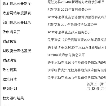
尼勒克县2024年新增地方政府债券项目
政府信息公开制度
尼勒克县2023年政府债务公开
政府网站年度报表
2022年尼勒克县债务预算调整说明及相
部门信息公开目录
尼勒克县2021年政府债务决算公开
依申请公开
2022年尼勒克县政府债务公开
关于审议《关于提请审议2021年尼勒
财政预算
关于提请审议2020年尼勒克县新增政
财政资金直达基层
2020年政府债务信息公开
财政决算
关于尼勒克县2019年举借债务情况的说
政协提案
伊犁哈萨克州尼勒克县地方政府债务信
关于尼勒克县2018年举借债务情况的说
政策解读
首页
上一页
1
规划计划
共 12 条
共 
权力运行结果