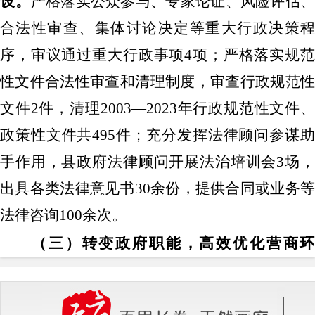
设。
严格落实公众参与、专家论证、风险评估
合法性审查、集体讨论决定等重大行政决策程
序，审议通过重大行政事项
4项；严格落实规
性文件合法性审查和清理制度，审查行政规范性
文件2件，清理2003—
2023
年行政规范性文件、
政策性文件共
495
件
充分发挥法律顾问参谋
；
手作用，县政府法律顾问开展法治培训会
3场
出具各类法律意见书30余份，提供合同或业务等
法律咨询100余次。
（三）转变政府职能，高效优化营商环
境。
持续深化
“
放管服
”
改革，跑出服务群众
“
速度”，设立“一件事一次办”综合窗口
3
个，
“跨