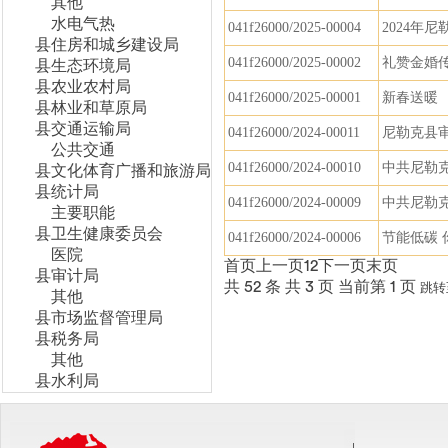
其他
水电气热
041f26000/2025-00004
2024年
县住房和城乡建设局
041f26000/2025-00002
礼赞金婚
县生态环境局
县农业农村局
041f26000/2025-00001
新春送暖
县林业和草原局
县交通运输局
041f26000/2024-00011
尼勒克县审
公共交通
041f26000/2024-00010
中共尼勒
县文化体育广播和旅游局
县统计局
041f26000/2024-00009
中共尼勒
主要职能
县卫生健康委员会
041f26000/2024-00006
节能低碳 
医院
首页
上一页
1
2
下一页
末页
县审计局
共 52 条
共 3 页
当前第 1 页
跳转
其他
县市场监督管理局
县税务局
其他
县水利局