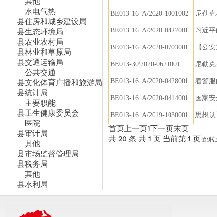
其他
水电气热
BE013-16_A/2020-1001002
尼勒克
县住房和城乡建设局
BE013-16_A/2020-0827001
习近平
县生态环境局
县农业农村局
BE013-16_A/2020-0703001
【公安
县林业和草原局
县交通运输局
BE013-30/2020-0621001
尼勒克
公共交通
BE013-16_A/2020-0428001
着警服
县文化体育广播和旅游局
县统计局
BE013-16_A/2020-0414001
国家安
主要职能
县卫生健康委员会
BE013-16_A/2019-1030001
思想认
医院
首页
上一页
1
下一页
末页
县审计局
共 20 条
共 1 页
当前第 1 页
跳转
其他
县市场监督管理局
县税务局
其他
县水利局