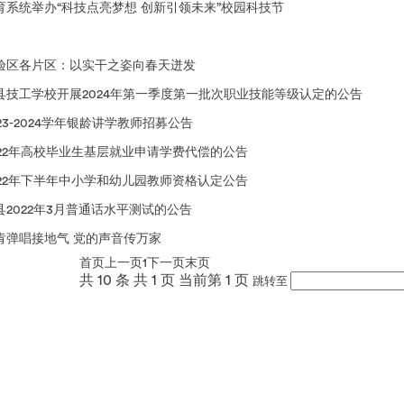
育系统举办“科技点亮梦想 创新引领未来”校园科技节
验区各片区：以实干之姿向春天迸发
县技工学校开展2024年第一季度第一批次职业技能等级认定的公告
23-2024学年银龄讲学教师招募公告
022年高校毕业生基层就业申请学费代偿的公告
022年下半年中小学和幼儿园教师资格认定公告
2022年3月普通话水平测试的公告
肯弹唱接地气 党的声音传万家
首页
上一页
1
下一页
末页
共 10 条
共 1 页
当前第 1 页
跳转至