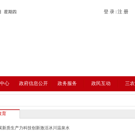
登 录
注 册
6日 星期四
|
中心
政府信息公开
政务服务
政民互动
三农
教育
展新质生产力科技创新激活冰川温泉水