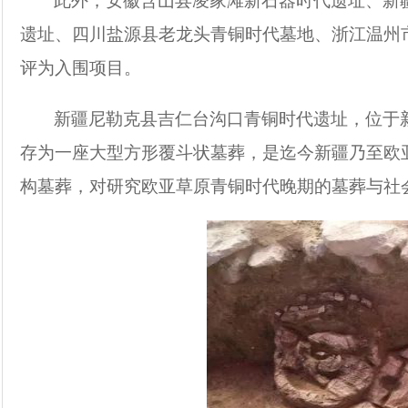
此外，安徽含山县凌家滩新石器时代遗址、新
遗址、四川盐源县老龙头青铜时代墓地、浙江温州
评为入围项目。
新疆尼勒克县吉仁台沟口青铜时代遗址，位于
存为一座大型方形覆斗状墓葬，是迄今新疆乃至欧
构墓葬，对研究欧亚草原青铜时代晚期的墓葬与社