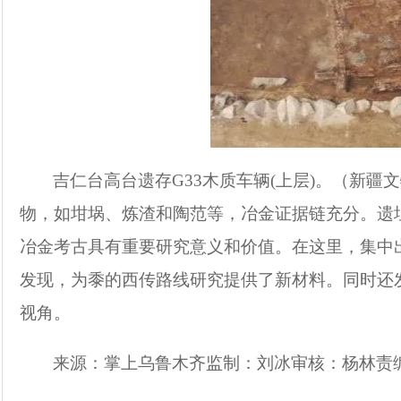
吉仁台高台遗存G33木质车辆(上层)。（新
物，如坩埚、炼渣和陶范等，冶金证据链充分。遗
冶金考古具有重要研究意义和价值。在这里，集中出
发现，为黍的西传路线研究提供了新材料。同时还
视角。
来源：掌上乌鲁木齐监制：刘冰审核：杨林责