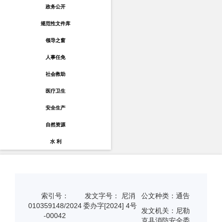
政务公开
规范性文件库
领导之窗
人事任免
社会救助
医疗卫生
安全生产
自然资源
水 利
索引号：
发文字号： 尼消
公文种类：通告
010359148/2024
委办字[2024] 4号
发文机关：尼勒
-00042
克县消防安全委