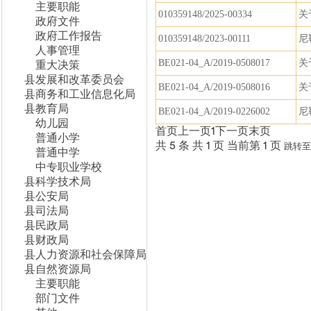
主要职能
010359148/2025-00334
关
政府文件
政府工作报告
010359148/2023-00111
尼
人事管理
BE021-04_A/2019-0508017
关
重大决策
县发展和改革委员会
BE021-04_A/2019-0508016
关
县商务和工业信息化局
县教育局
BE021-04_A/2019-0226002
尼
幼儿园
首页
上一页
1
下一页
末页
普通小学
共 5 条
共 1 页
当前第 1 页
跳转至
普通中学
中专职业学校
县科学技术局
县公安局
县司法局
县民政局
县财政局
县人力资源和社会保障局
县自然资源局
主要职能
部门文件