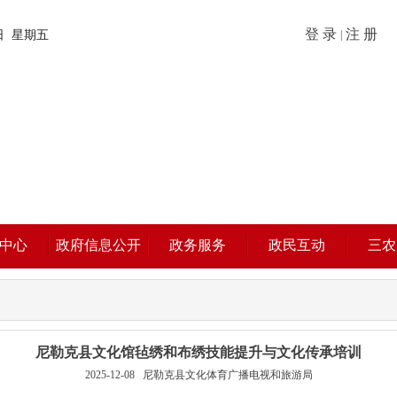
登 录
注 册
7日 星期五
|
中心
政府信息公开
政务服务
政民互动
三农
尼勒克县文化馆毡绣和布绣技能提升与文化传承培训​
2025-12-08
尼勒克县文化体育广播电视和旅游局