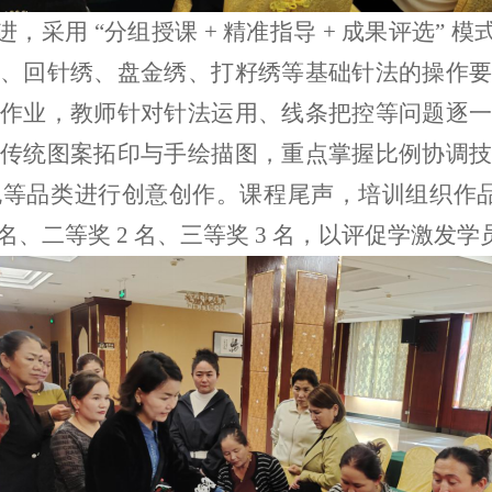
进，采用
“
分组授课
+
精准指导
+
成果评选
”
模
、回针绣、盘金绣、打籽绣等基础针法的操作要
作业，教师针对针法运用、线条把控等问题逐一
传统图案拓印与手绘描图，重点掌握比例协调技
包等品类进行创意创作。课程尾声，培训组织作
名、二等奖
2
名、三等奖
3
名，以评促学激发学