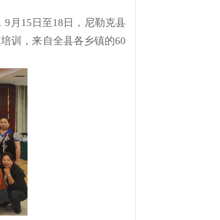
，
9
月
15
日至
18
日，尼勒克县
项培训，来自全县各乡镇的
60