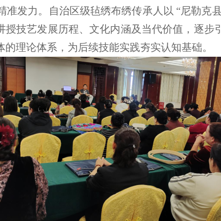
精准发力。自治区级毡绣布绣传承人以
“
尼勒克
讲授技艺发展历程、文化内涵及当代价值，逐步
体的理论体系，为后续技能实践夯实认知基础。