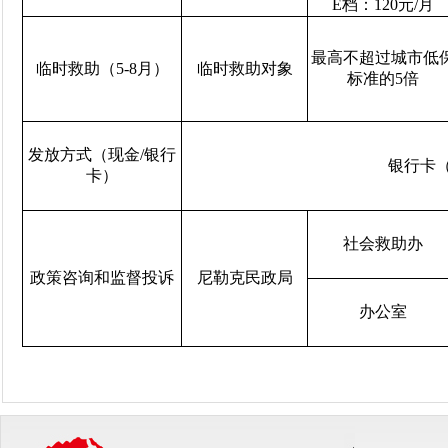
E
档：
120
元
/
月
最高不超过城市低
临时救助（
5-8
月）
临时救助对象
标准的
5
倍
发放方式（现金
/
银行
银行卡
卡）
社会救助办
政策咨询和监督投诉
尼勒克民政局
办公室