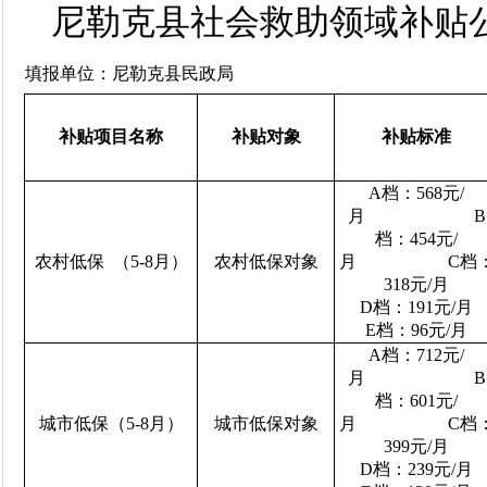
尼勒克县社会救助领域补贴公
填报单位：尼勒克县民政局
补贴项目名称
补贴对象
补贴标准
A
档：
568
元
/
月
B
档：
454
元
/
农村低保
（
5-8
月）
农村低保对象
月
C
档
318
元
/
月
D
档：
191
元
/
月
E
档：
96
元
/
月
A
档：
712
元
/
月
B
档：
601
元
/
城市低保（
5-8
月）
城市低保对象
月
C
档
399
元
/
月
D
档：
239
元
/
月