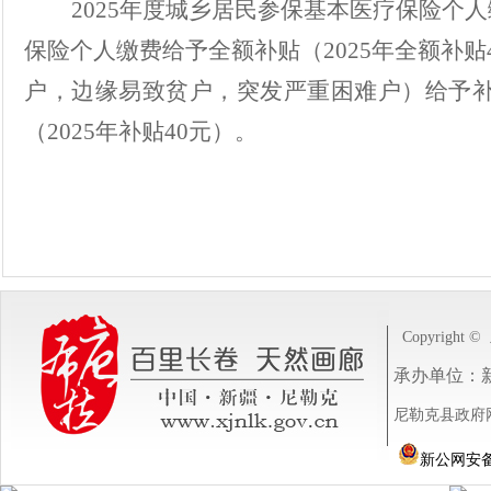
2025
年度城乡居民参保基本医疗保险个人
保险个人缴费给予全额补贴（
2025
年全额补贴
户，边缘易致贫户，突发严重困难户）给予
（
2025
年补贴
40
元）。
Copyright ©
承办单位：
尼勒克县政府网站
新公网安备 6