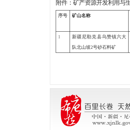
附件
：
矿产资源开发利用与
序号
矿山名称
1
新疆
尼勒克县乌赞镇六大
队北山坡
2号砂石料矿