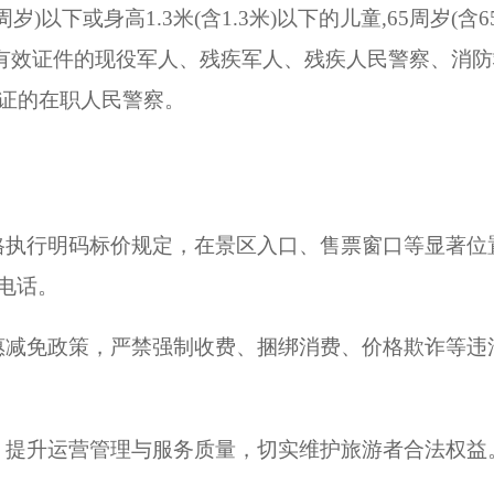
周岁
)
以下或身高
1.3
米
(
含
1.3
米
)
以下的儿童
,65
周岁
(
含
6
有效证件的现役军人、残疾军人、残疾人民警察、消防
证的在职人民警察。
格执行明码标价规定，在景区入口、售票窗口等显著位
电话。
惠减免政策，严禁强制收费、捆绑消费、价格欺诈等违
，提升运营管理与服务质量，切实维护旅游者合法权益