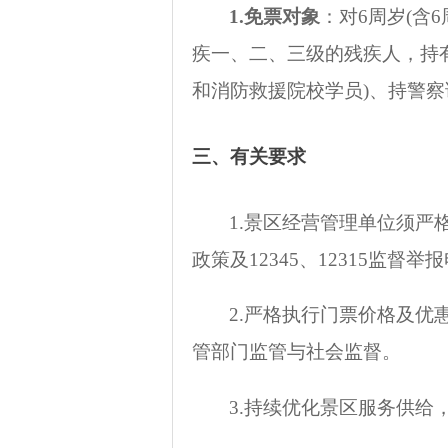
1.
免票对象
：对
6
周岁
(
含
6
疾一、二、三级的残疾人，持
和消防救援院校学员
)
、持警察
三、有关要求
1.
景区经营管理单位须严
政策及
12345
、
12315
监督举报
2.
严格执行门票价格及优
管部门监管与社会监督。
3.
持续优化景区服务供给