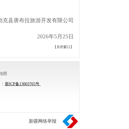
勒克县唐布拉旅游开发有限公司
2026
年
5
月
25
日
【
关闭窗口
】
地图
号：
新ICP备13003765号
新疆网络举报