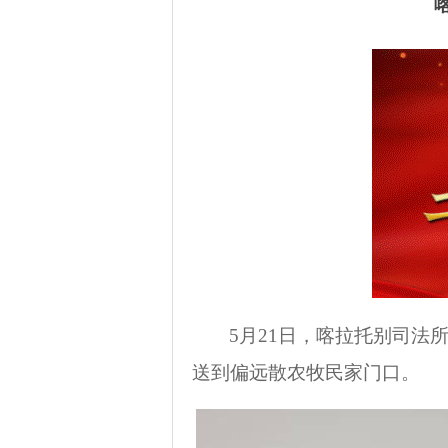
5
月
21
日，喀拉托别司法所
送到偏远散农牧民家门口。