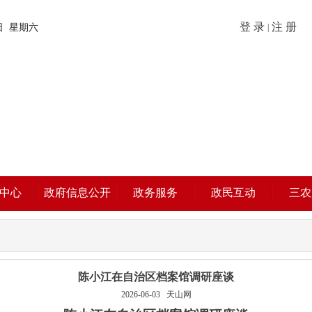
登 录
注 册
8日 星期六
|
中心
政府信息公开
政务服务
政民互动
三农
陈小江在自治区档案馆调研座谈
2026-06-03
天山网