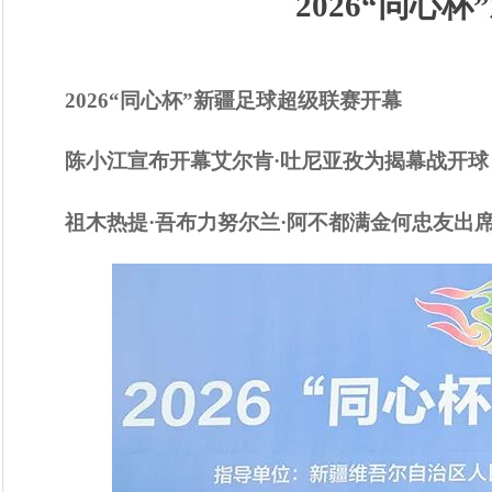
2026“同心
2026“同心杯”新疆足球超级联赛开幕
陈小江宣布开幕
艾尔肯
·吐尼亚孜为揭幕战开球
祖木热提
·吾布力努尔兰·阿不都满金何忠友出