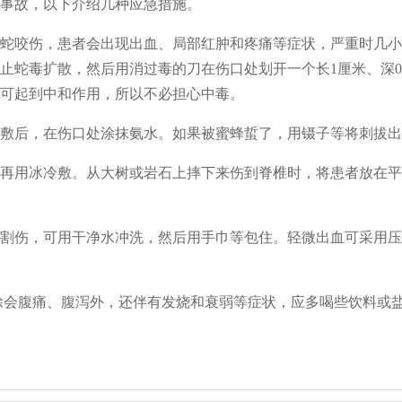
事故，以下介绍几种应急措施。
蛇咬伤，患者会出现出血、局部红肿和疼痛等症状，严重时几小
止蛇毒扩散，然后用消过毒的刀在伤口处划开一个长1厘米、深0
可起到中和作用，所以不必担心中毒。
敷后，在伤口处涂抹氨水。如果被蜜蜂蜇了，用镊子等将刺拔出
再用冰冷敷。从大树或岩石上摔下来伤到脊椎时，将患者放在平
割伤，可用干净水冲洗，然后用手巾等包住。轻微出血可采用压
除会腹痛、腹泻外，还伴有发烧和衰弱等症状，应多喝些饮料或