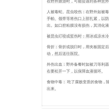
在野外旅游时，可能会遇到各种意外
人被毒蛇、昆虫咬伤
：在野外如被毒
手帕、领带等将伤口上部扎紧，以防
出。如口腔粘膜没有损伤，其消化液
被昆虫叮咬或蜇伤时
：用冰或凉水冷
骨折
：骨折或脱臼时，用夹板固定后
动，然后送往医院。
外伤出血
：野外备餐时如被刀等利器
右要松开一下，以保障血液循环。
食物中毒
： 吃了腐败变质的食物，
出来。