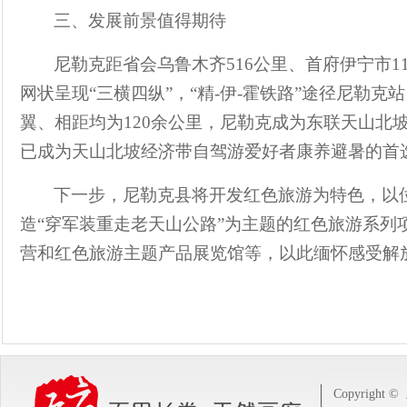
三、发展前景值得期待
尼勒克距省会乌鲁木齐
516
公里、首府伊宁市
1
网状呈现
“
三横四纵
”
，
“
精
-
伊
-
霍铁路
”
途径尼勒克站
翼、相距均为
120
余公里，尼勒克成为东联天山北
已
成为
天山北坡经济带自驾游爱好者康养避暑的首
下一步，尼勒克县将开发红色旅游为特色，以
造
“
穿军装重走老天山公路
”
为主题的红色旅游系列
营和红色旅游主题产品展览馆等，以此缅怀感受解
Copyright ©