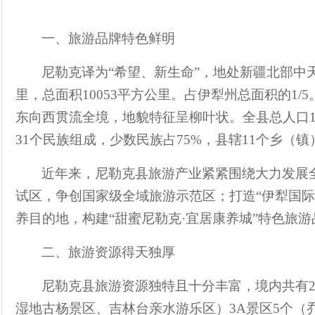
一、
旅游品牌特色鲜明
尼勒克译为
“
希望、新生命
”
，地处新疆北部中
里，总面积
10053
平方公里。占伊犁州总面积的
1/5
东向西贯流全境，地貌特征呈柳叶状。全县总人口
3
1
个民族组成，少数民族占
75%
，县辖
11
个乡（镇
近年来，尼勒克县旅游产业紧紧围绕大力发展
试区，争创国家级全域旅游示范区；打造
“
伊犁国际
养目的地，构建
“
甜蜜尼勒克
·
宜居康养城
”
特色旅游
二
、旅游
资源
得天独厚
尼勒克县旅游资源独特且十分丰富，
境内共有
湿地古杨景区、吉林台亲水游乐区）
3A
景区
5
个（