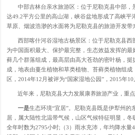
中部吉林台亲水旅游区：位于尼勒克县中部，
达
49.2
平方公里的高山湖，峡谷盆地形成了高峡平
草原、烟波浩渺的水面将为尼勒克县的旅游开发带
西部喀什河谷湿地古杨景区：位于尼勒克县西
为
中国
面积最大、保护最完整，生态效益发挥的最
藓几个群落组成，最高层由高大苍劲的
密叶
杨，挺
成，地表由蔓生植物和草类植物、苔藓类植物组成
区，
2014
年
12
月被评为
“
国家湿地公园
”
，
2015
年
10
近年来，尼勒克县大力发展康养旅游产业，重
一是
生态环境
“
宜居
”
。尼勒克县既是伊犁州的
居，属大陆性北温带气候，山区气候特征明显，冬
全年时数为
2795
小时
;
（
3
）雨水充沛，年均降水量
4