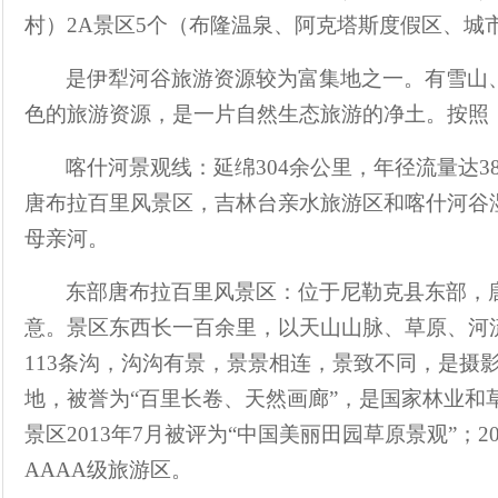
村）
2A
景区
5
个（布隆温泉、阿克塔斯度假区、城
是伊犁河谷旅游资源较为富集地之一。
有雪山
色的旅游资源，是一片自然生态旅游的净土。按照
喀什河景观线：延绵
304
余公里，年径流量达
3
唐布拉百里风景区，吉林台亲水旅游区和喀什河谷
母亲河。
东部唐布拉百里风景区：位于尼勒克县东部，
意。景区东西长一百余里，以天山山脉、草原、河
113
条沟，沟沟有景，景景相连，景致不同，是摄
地，被誉为
“
百里长卷、天然画廊
”
，是
国家林业和
景区
2013
年
7
月被评为
“
中国美丽田园草原景观
”
；
2
AAAA
级旅游区。