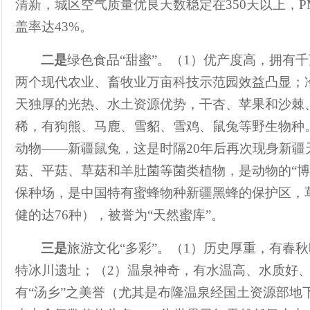
清新，城区空气质量优良天数稳定在
350
天以上，
P
盖率达
43%
。
二是
绿色食品
“
甜蜜
”
。（
1
）优产度高，拥有千
两个现代农业、畜牧业万亩科技示范园效益凸显；
天独厚的光热、水土资源优势，干杏、苹果和沙棘
稀，有狗熊、马鹿、雪貂、雪鸡、鼠兔等野生物种
动物
——
新疆鼠兔，这是时隔
20
年后再次现身新疆
菇、平菇、草菇和羊肚菌等菌类植物，是动物的
“
博
保种场，是中国特有蜜蜂物种新疆黑蜂的保护区，
健的达
76
种），被誉为
“
天然蜜库
”
。
三是
旅游文化
“
多彩
”
。（
1
）历史厚重，有春秋
特冰川遗址；（
2
）温泉神奇，有水温高、水质好
有
“
汤乡
”
之美誉（尤其是布隆温泉经国土资源部地