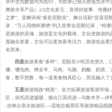
水中含氘数值均为负
93
，为世界已知天然低氘水中
爽肤水等产品）
;(3)
文化多元，宣讲好故事、传播好
之梦
”
、音舞诗画
“
多彩尼勒克
”
、舞台话剧
“
宜居尼
录
，
“
万人同绣柯赛绣
”
列入世界吉尼斯纪录，
“
柯赛
是旅游的灵魂，旅游是文化的载体。文化使旅游的
度融合发展，文化可以更加富有活力，旅游也会更
名而来。
四是
旅游美食
“
多样
”
。尼勒克小吃历史悠久，
馕、馕包肉、烤全羊、马肉、马肠、奶酪、奶茶、
食，数不胜数，每一道美食独具匠心，而且融入了
五是
旅游线路
“
精美
”
。
全力拓展旅游客源市场
区，依托武进援疆，推出江苏武进
---
乌鲁木齐
---
伊
-
吉林台亲水旅游区
----
湿地古杨景区
等旅游精品线