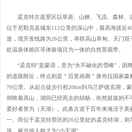
孟克特古道景区以草原、山峡、飞流、森林、
位于尼勒克县城东
112
公里的深山中，最高海拔近
4
道，现开发线路为
26
公里，串联高山草甸、天门双
处温泉体验区等体验项目为一体的自然景观带。
“
孟克特
”
是蒙语，意为
“
永不融化的雪峰
”
，因
的道路附近，终点则是＂百里画廊＂唐布拉国家森
70
公里。从起点徒步行程
20km
到乌兰萨德克湖，蒙
倒映着高山，湖间已经死去的胡杨，依然挺拔的不
爱好者誉为（天湖）。此条古道千百年来淹没于美
一。而位于孟克特景区的
26
公里处的孟克特湖，则
连，被当地人称之为
“
小天湖
”
。